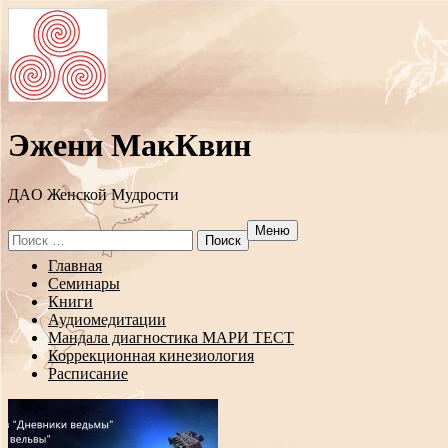
Эжени МакКвин
ДAO Женской Мудрости
Меню
Search
for:
Перейти
Главная
к
Семинары
содержанию
Книги
Аудиомедитации
Мандала диагностика МАРИ ТЕСТ
Коррекционная кинезиология
Расписание