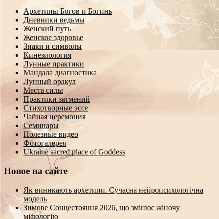
Архетипы Богов и Богинь
Дневники ведьмы
Женский путь
Женское здоровье
Знаки и символы
Кинезиология
Лунные практики
Мандала диагностика
Лунный оракул
Места силы
Практики затмений
Стихотворные эссе
Чайная церемония
Семинары
Полезные видео
Фотогалерея
Ukraine sacred place of Goddess
Новое на сайте
Як виникають архетипи. Сучасна нейропсихологічна
модель
Зимове Сонцестояння 2026, що змінює жіночу
міфологію