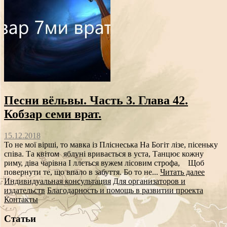
Песни вёльвы. Часть 3. Глава 42.
Кобзар семи врат.
15.12.2018
То не мої вірші, то мавка із Пліснеська На Богіт лізе, пісеньку
співа. Та квітом яблуні вривається в уста, Танцює кожну
риму, діва чарівна І ллється вужем лісовим строфа, Щоб
повернути те, що впало в забуття. Бо то не...
Читать далее
Индивидуальная консультация
Для организаторов и
издательств
Благодарность и помощь в развитии проекта
Контакты
Статьи