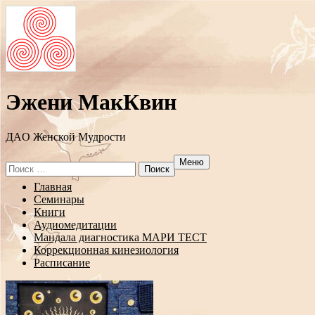
Эжени МакКвин
ДAO Женской Мудрости
Меню
Search
for:
Перейти
Главная
к
Семинары
содержанию
Книги
Аудиомедитации
Мандала диагностика МАРИ ТЕСТ
Коррекционная кинезиология
Расписание