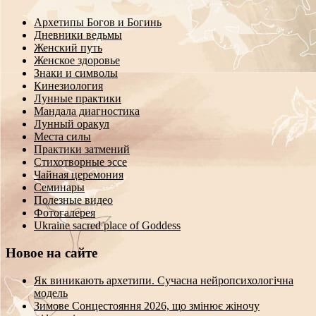
Архетипы Богов и Богинь
Дневники ведьмы
Женский путь
Женское здоровье
Знаки и символы
Кинезиология
Лунные практики
Мандала диагностика
Лунный оракул
Места силы
Практики затмений
Стихотворные эссе
Чайная церемония
Семинары
Полезные видео
Фотогалерея
Ukraine sacred place of Goddess
Новое на сайте
Як виникають архетипи. Сучасна нейропсихологічна
модель
Зимове Сонцестояння 2026, що змінює жіночу