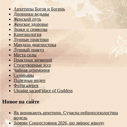
Архетипы Богов и Богинь
Дневники ведьмы
Женский путь
Женское здоровье
Знаки и символы
Кинезиология
Лунные практики
Мандала диагностика
Лунный оракул
Места силы
Практики затмений
Стихотворные эссе
Чайная церемония
Семинары
Полезные видео
Фотогалерея
Ukraine sacred place of Goddess
Новое на сайте
Як виникають архетипи. Сучасна нейропсихологічна
модель
Зимове Сонцестояння 2026, що змінює жіночу