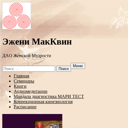
Эжени МакКвин
ДAO Женской Мудрости
Меню
Search
for:
Перейти
Главная
к
Семинары
содержанию
Книги
Аудиомедитации
Мандала диагностика МАРИ ТЕСТ
Коррекционная кинезиология
Расписание