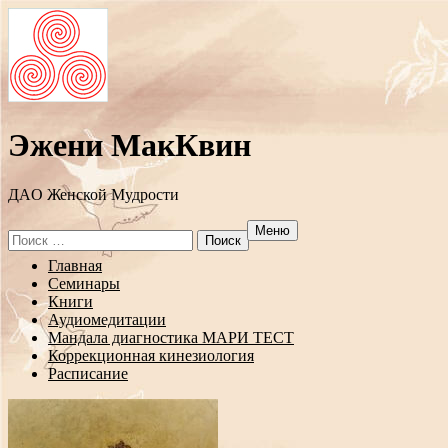
Эжени МакКвин
ДAO Женской Мудрости
Меню
Search
for:
Перейти
Главная
к
Семинары
содержанию
Книги
Аудиомедитации
Мандала диагностика МАРИ ТЕСТ
Коррекционная кинезиология
Расписание