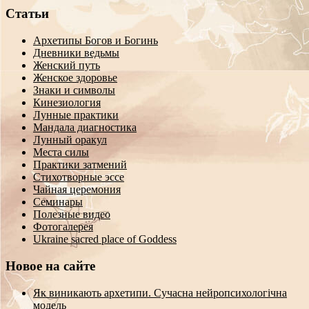
Статьи
Архетипы Богов и Богинь
Дневники ведьмы
Женский путь
Женское здоровье
Знаки и символы
Кинезиология
Лунные практики
Мандала диагностика
Лунный оракул
Места силы
Практики затмений
Стихотворные эссе
Чайная церемония
Семинары
Полезные видео
Фотогалерея
Ukraine sacred place of Goddess
Новое на сайте
Як виникають архетипи. Сучасна нейропсихологічна
модель