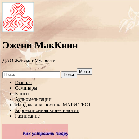
Эжени МакКвин
ДAO Женской Мудрости
Меню
Search
for:
Перейти
Главная
к
Семинары
содержанию
Книги
Аудиомедитации
Мандала диагностика МАРИ ТЕСТ
Коррекционная кинезиология
Расписание