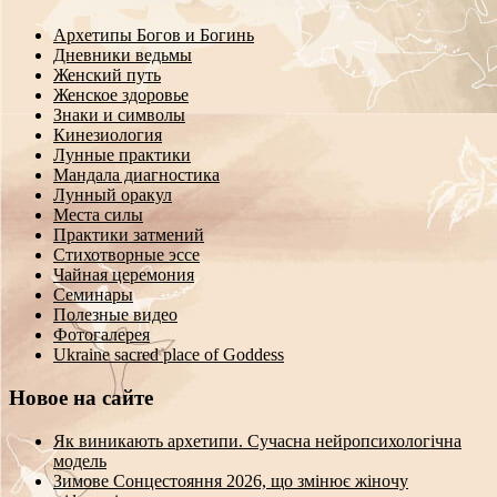
Архетипы Богов и Богинь
Дневники ведьмы
Женский путь
Женское здоровье
Знаки и символы
Кинезиология
Лунные практики
Мандала диагностика
Лунный оракул
Места силы
Практики затмений
Стихотворные эссе
Чайная церемония
Семинары
Полезные видео
Фотогалерея
Ukraine sacred place of Goddess
Новое на сайте
Як виникають архетипи. Сучасна нейропсихологічна
модель
Зимове Сонцестояння 2026, що змінює жіночу