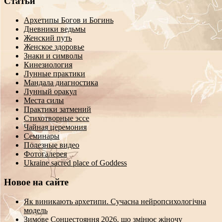
Статьи
Архетипы Богов и Богинь
Дневники ведьмы
Женский путь
Женское здоровье
Знаки и символы
Кинезиология
Лунные практики
Мандала диагностика
Лунный оракул
Места силы
Практики затмений
Стихотворные эссе
Чайная церемония
Семинары
Полезные видео
Фотогалерея
Ukraine sacred place of Goddess
Новое на сайте
Як виникають архетипи. Сучасна нейропсихологічна
модель
Зимове Сонцестояння 2026, що змінює жіночу