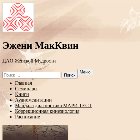
Эжени МакКвин
ДAO Женской Мудрости
Меню
Search
for:
Перейти
Главная
к
Семинары
содержанию
Книги
Аудиомедитации
Мандала диагностика МАРИ ТЕСТ
Коррекционная кинезиология
Расписание