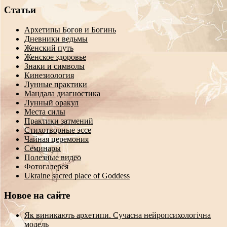
Статьи
Архетипы Богов и Богинь
Дневники ведьмы
Женский путь
Женское здоровье
Знаки и символы
Кинезиология
Лунные практики
Мандала диагностика
Лунный оракул
Места силы
Практики затмений
Стихотворные эссе
Чайная церемония
Семинары
Полезные видео
Фотогалерея
Ukraine sacred place of Goddess
Новое на сайте
Як виникають архетипи. Сучасна нейропсихологічна
модель