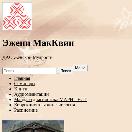
Эжени МакКвин
ДAO Женской Мудрости
Меню
Search
for:
Перейти
Главная
к
Семинары
содержанию
Книги
Аудиомедитации
Мандала диагностика МАРИ ТЕСТ
Коррекционная кинезиология
Расписание