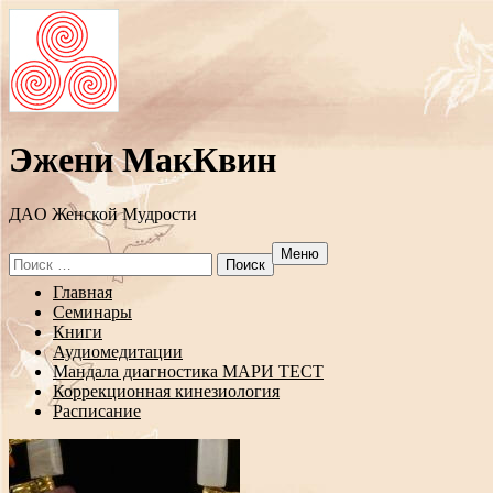
Эжени МакКвин
ДAO Женской Мудрости
Меню
Search
for:
Перейти
Главная
к
Семинары
содержанию
Книги
Аудиомедитации
Мандала диагностика МАРИ ТЕСТ
Коррекционная кинезиология
Расписание