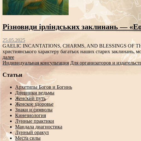
Різновиди ірліндських заклинань — «Еол
25.05.2025
GAELIC INCANTATIONS, CHARMS, AND BLESSINGS OF T
християнського характеру багатьох наших старих заклинань, мож
далее
Индивидуальная консультация
Для организаторов и издательст
Статьи
Архетипы Богов и Богинь
Дневники ведьмы
Женский путь
Женское здоровье
Знаки и символы
Кинезиология
Лунные практики
Мандала диагностика
Лунный оракул
Места силы