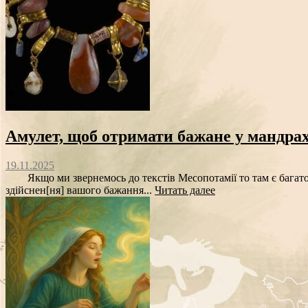
Амулет, щоб отримати бажане у мандра
19.11.2025
Якщо ми звернемось до текстів Месопотамії то там є багато ц
здійснен[ня] вашого бажання...
Читать далее