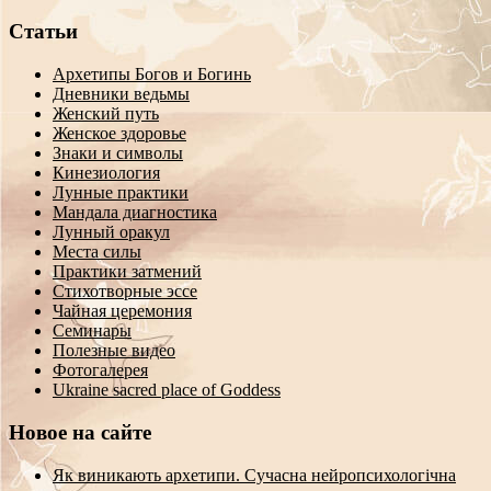
Статьи
Архетипы Богов и Богинь
Дневники ведьмы
Женский путь
Женское здоровье
Знаки и символы
Кинезиология
Лунные практики
Мандала диагностика
Лунный оракул
Места силы
Практики затмений
Стихотворные эссе
Чайная церемония
Семинары
Полезные видео
Фотогалерея
Ukraine sacred place of Goddess
Новое на сайте
Як виникають архетипи. Сучасна нейропсихологічна