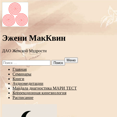
Эжени МакКвин
ДAO Женской Мудрости
Меню
Search
for:
Перейти
Главная
к
Семинары
содержанию
Книги
Аудиомедитации
Мандала диагностика МАРИ ТЕСТ
Коррекционная кинезиология
Расписание