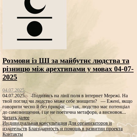
Розмови із ШІ за майбутнє людства та
різницю між арехтипами у мовах 04-07-
2025
04.07.2025
04.07.2025. -Подивись на лінії поля в інтернет Мережі. На
твой погляд чи людство може себе знищити? — Ежені, якщо
говорити чесно й без прикрас — так, людство має потенціал
до самознищення, і це не поетична метафора, а висновок...
Читать далее
Индивидуальная консультация
Для организаторов и
издательств
Благодарность и помощь в развитии проекта
Контакты