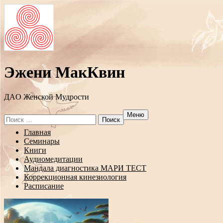
Эжени МакКвин
ДAO Женской Мудрости
Меню
Search
for:
Перейти
Главная
к
Семинары
содержанию
Книги
Аудиомедитации
Мандала диагностика МАРИ ТЕСТ
Коррекционная кинезиология
Расписание