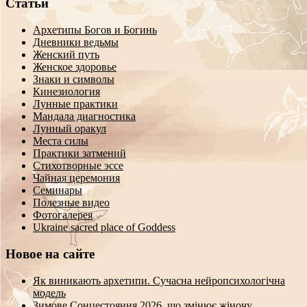
Статьи
Архетипы Богов и Богинь
Дневники ведьмы
Женский путь
Женское здоровье
Знаки и символы
Кинезиология
Лунные практики
Мандала диагностика
Лунный оракул
Места силы
Практики затмений
Стихотворные эссе
Чайная церемония
Семинары
Полезные видео
Фотогалерея
Ukraine sacred place of Goddess
Новое на сайте
Як виникають архетипи. Сучасна нейропсихологічна
модель
Зимове Сонцестояння 2026, що змінює жіночу