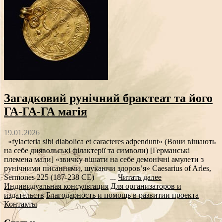
Загадковий рунічний брактеат та його
ГА-ГА-ГА магія
19.01.2026
«fylacteria sibi diabolica et caracteres adpendunt» (Вони вішають
на себе диявольські філактерії та символи) [Германські
племена мали] «звичку вішати на себе демонічні амулети з
рунічними писаннями, шукаючи здоров’я» Caesarius of Arles,
Sermones 225 (187-238 CE) ...
Читать далее
Индивидуальная консультация
Для организаторов и
издательств
Благодарность и помощь в развитии проекта
Контакты