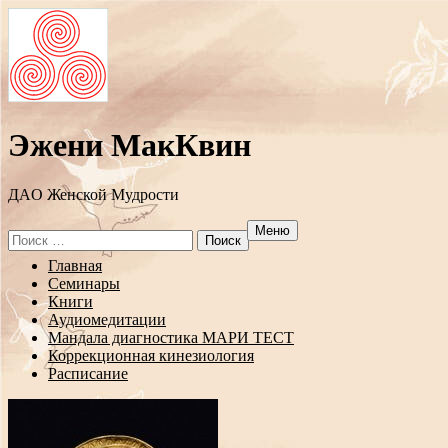
Эжени МакКвин
ДAO Женской Мудрости
Меню
Search
for:
Перейти
Главная
к
Семинары
содержанию
Книги
Аудиомедитации
Мандала диагностика МАРИ ТЕСТ
Коррекционная кинезиология
Расписание