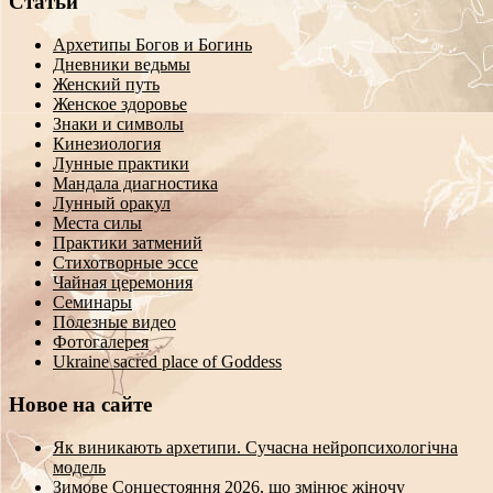
Статьи
Архетипы Богов и Богинь
Дневники ведьмы
Женский путь
Женское здоровье
Знаки и символы
Кинезиология
Лунные практики
Мандала диагностика
Лунный оракул
Места силы
Практики затмений
Стихотворные эссе
Чайная церемония
Семинары
Полезные видео
Фотогалерея
Ukraine sacred place of Goddess
Новое на сайте
Як виникають архетипи. Сучасна нейропсихологічна
модель
Зимове Сонцестояння 2026, що змінює жіночу