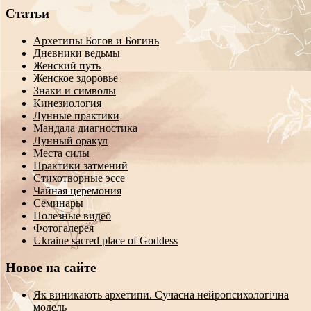
Статьи
Архетипы Богов и Богинь
Дневники ведьмы
Женский путь
Женское здоровье
Знаки и символы
Кинезиология
Лунные практики
Мандала диагностика
Лунный оракул
Места силы
Практики затмений
Стихотворные эссе
Чайная церемония
Семинары
Полезные видео
Фотогалерея
Ukraine sacred place of Goddess
Новое на сайте
Як виникають архетипи. Сучасна нейропсихологічна
модель