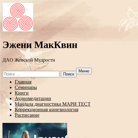
Эжени МакКвин
ДAO Женской Мудрости
Меню
Search
for:
Перейти
Главная
к
Семинары
содержанию
Книги
Аудиомедитации
Мандала диагностика МАРИ ТЕСТ
Коррекционная кинезиология
Расписание