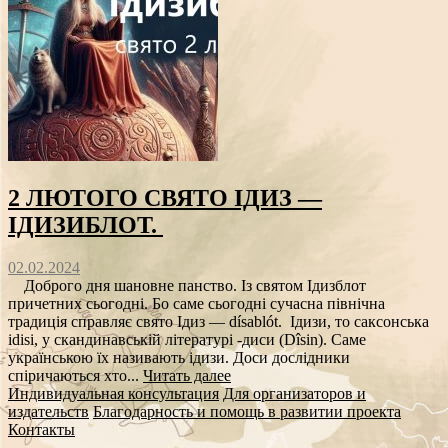
2 ЛЮТОГО СВЯТО ІДИЗ —
ІДИЗИБЛОТ.
02.02.2024
Доброго дня шановне панство. Із святом Ідизблот
причетних сьогодні. Бо саме сьогодні сучасна північна
традиція справляє свято Ідиз — dísablót. Ідизи, то саксонська
idisi, у скандинавській літературі -диси (Dîsin). Саме
українською їх називають ідизи. Доси дослідники
спіричаються хто...
Читать далее
Индивидуальная консультация
Для организаторов и
издательств
Благодарность и помощь в развитии проекта
Контакты