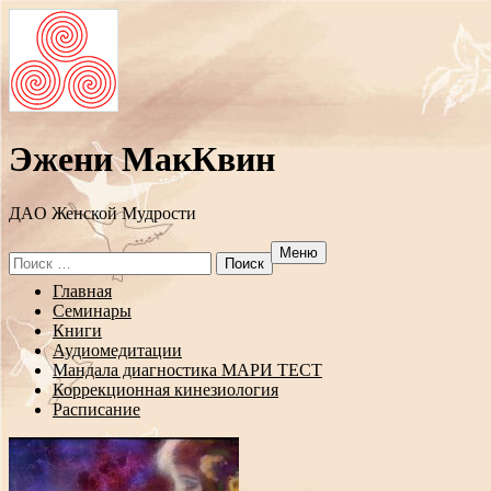
Эжени МакКвин
ДAO Женской Мудрости
Меню
Search
for:
Перейти
Главная
к
Семинары
содержанию
Книги
Аудиомедитации
Мандала диагностика МАРИ ТЕСТ
Коррекционная кинезиология
Расписание