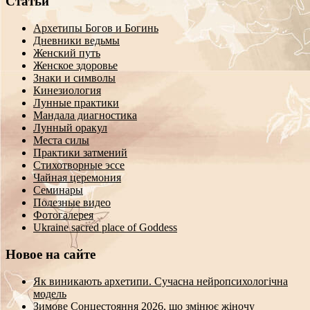
Статьи
Архетипы Богов и Богинь
Дневники ведьмы
Женский путь
Женское здоровье
Знаки и символы
Кинезиология
Лунные практики
Мандала диагностика
Лунный оракул
Места силы
Практики затмений
Стихотворные эссе
Чайная церемония
Семинары
Полезные видео
Фотогалерея
Ukraine sacred place of Goddess
Новое на сайте
Як виникають архетипи. Сучасна нейропсихологічна
модель
Зимове Сонцестояння 2026, що змінює жіночу