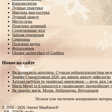
Кинезиология
Лунные практики
Мандала диагностика
Лунный оракул
Места силы
Практики затмений
Стихотворные эссе
Чайная церемония
Семинары
Полезные видео
Фотогалерея
Ukraine sacred place of Goddess
Новое на сайте
Як виникають архетипи. Сучасна нейропсихологічна мод
Зимове Сонцестояння 2026, що змінює жіночу міфологію
Хетські ритуали та українські замовляння — вода, віск і 
Магія Медеї та її паралеллі в українському традиційному 
Як працює магія. Мозок. Нейронаука. Візуалізація
Полное или частичное копирование материа
© 2016 - 2026 Эжени МакКвин®
S
_
O
-
ITKIN.studio