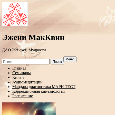
Эжени МакКвин
ДAO Женской Мудрости
Меню
Search
for:
Перейти
Главная
к
Семинары
содержанию
Книги
Аудиомедитации
Мандала диагностика МАРИ ТЕСТ
Коррекционная кинезиология
Расписание