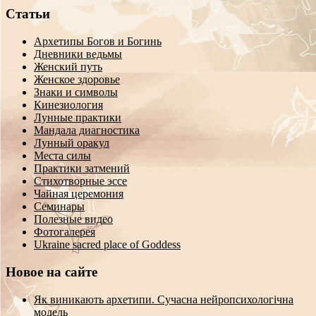
Статьи
Архетипы Богов и Богинь
Дневники ведьмы
Женский путь
Женское здоровье
Знаки и символы
Кинезиология
Лунные практики
Мандала диагностика
Лунный оракул
Места силы
Практики затмений
Стихотворные эссе
Чайная церемония
Семинары
Полезные видео
Фотогалерея
Ukraine sacred place of Goddess
Новое на сайте
Як виникають архетипи. Сучасна нейропсихологічна
модель