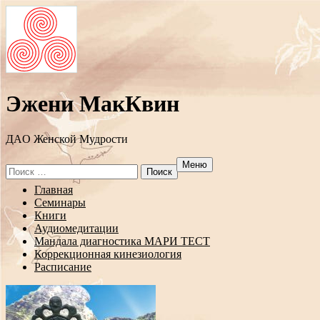
Эжени МакКвин
ДAO Женской Мудрости
Меню
Search
for:
Перейти
Главная
к
Семинары
содержанию
Книги
Аудиомедитации
Мандала диагностика МАРИ ТЕСТ
Коррекционная кинезиология
Расписание