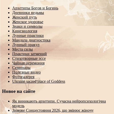
Архетипы Богов и Богинь
Дневники ведьмы
Женский путь
Женское здоровье
Знаки и символы
Кинезиология
Лунные практики
Мандала диагностика
Лунный оракул
Места силы
Практики затмений
Стихотворные эссе
Чайная церемония
Семинары
Полезные видео
Фотогалерея
Ukraine sacred place of Goddess
Новое на сайте
Як виникають архетипи. Сучасна нейропсихологічна
модель
Зимове Сонцестояння 2026, що змінює жіночу