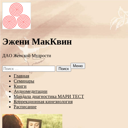
Эжени МакКвин
ДAO Женской Мудрости
Меню
Search
for:
Перейти
Главная
к
Семинары
содержанию
Книги
Аудиомедитации
Мандала диагностика МАРИ ТЕСТ
Коррекционная кинезиология
Расписание