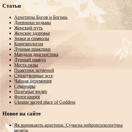
Статьи
Архетипы Богов и Богинь
Дневники ведьмы
Женский путь
Женское здоровье
Знаки и символы
Кинезиология
Лунные практики
Мандала диагностика
Лунный оракул
Места силы
Практики затмений
Стихотворные эссе
Чайная церемония
Семинары
Полезные видео
Фотогалерея
Ukraine sacred place of Goddess
Новое на сайте
Як виникають архетипи. Сучасна нейропсихологічна
модель