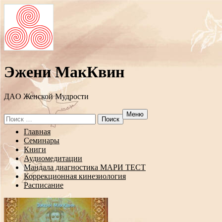
Эжени МакКвин
ДAO Женской Мудрости
Меню
Search
for:
Перейти
Главная
к
Семинары
содержанию
Книги
Аудиомедитации
Мандала диагностика МАРИ ТЕСТ
Коррекционная кинезиология
Расписание