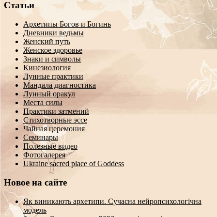
Статьи
Архетипы Богов и Богинь
Дневники ведьмы
Женский путь
Женское здоровье
Знаки и символы
Кинезиология
Лунные практики
Мандала диагностика
Лунный оракул
Места силы
Практики затмений
Стихотворные эссе
Чайная церемония
Семинары
Полезные видео
Фотогалерея
Ukraine sacred place of Goddess
Новое на сайте
Як виникають архетипи. Сучасна нейропсихологічна
модель