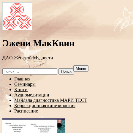
Эжени МакКвин
ДAO Женской Мудрости
Меню
Search
for:
Перейти
Главная
к
Семинары
содержанию
Книги
Аудиомедитации
Мандала диагностика МАРИ ТЕСТ
Коррекционная кинезиология
Расписание