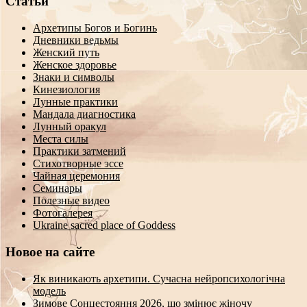
Статьи
Архетипы Богов и Богинь
Дневники ведьмы
Женский путь
Женское здоровье
Знаки и символы
Кинезиология
Лунные практики
Мандала диагностика
Лунный оракул
Места силы
Практики затмений
Стихотворные эссе
Чайная церемония
Семинары
Полезные видео
Фотогалерея
Ukraine sacred place of Goddess
Новое на сайте
Як виникають архетипи. Сучасна нейропсихологічна
модель
Зимове Сонцестояння 2026, що змінює жіночу