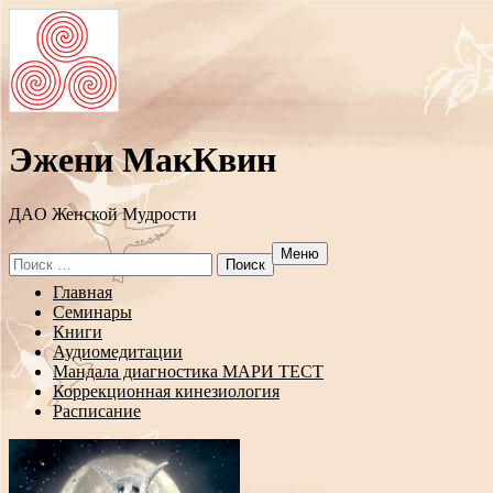
Эжени МакКвин
ДAO Женской Мудрости
Меню
Search
for:
Перейти
Главная
к
Семинары
содержанию
Книги
Аудиомедитации
Мандала диагностика МАРИ ТЕСТ
Коррекционная кинезиология
Расписание