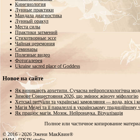
Кинезиология
Лунные практики
Мандала диагностика
Лунный оракул
Места силы
Практики затмений
Стихотворные эссе
Чайная церемония
Семинары
Полезные видео
Фотогалерея
Ukraine sacred place of Goddess
Новое на сайте
Як виникають архетипи. Сучасна нейропсихологічна мод
Зимове Сонцестояння 2026, що змінює жіночу міфологію
Хетські ритуали та українські замовляння — вода, віск і 
Магія Медеї та її паралеллі в українському традиційному 
Як працює магія. Мозок. Нейронаука. Візуалізація
Полное или частичное копирование материа
© 2016 - 2026 Эжени МакКвин®
SMM
-
ITKIN.studio