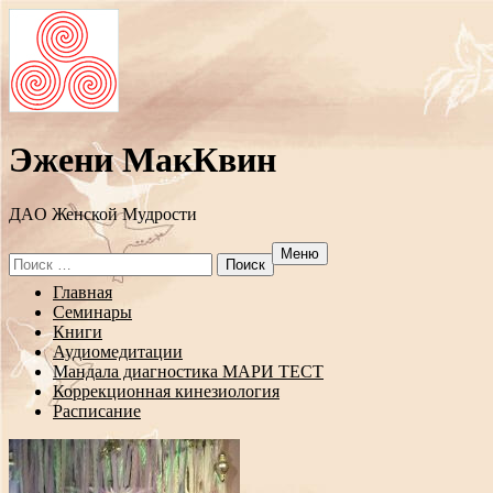
Эжени МакКвин
ДAO Женской Мудрости
Меню
Search
for:
Перейти
Главная
к
Семинары
содержанию
Книги
Аудиомедитации
Мандала диагностика МАРИ ТЕСТ
Коррекционная кинезиология
Расписание