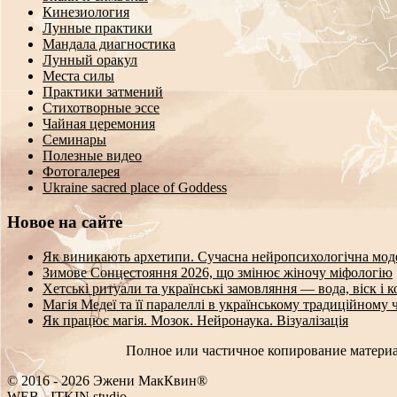
Кинезиология
Лунные практики
Мандала диагностика
Лунный оракул
Места силы
Практики затмений
Стихотворные эссе
Чайная церемония
Семинары
Полезные видео
Фотогалерея
Ukraine sacred place of Goddess
Новое на сайте
Як виникають архетипи. Сучасна нейропсихологічна мод
Зимове Сонцестояння 2026, що змінює жіночу міфологію
Хетські ритуали та українські замовляння — вода, віск і 
Магія Медеї та її паралеллі в українському традиційному 
Як працює магія. Мозок. Нейронаука. Візуалізація
Полное или частичное копирование материа
© 2016 - 2026 Эжени МакКвин®
+
E
_
-
ITKIN.studio