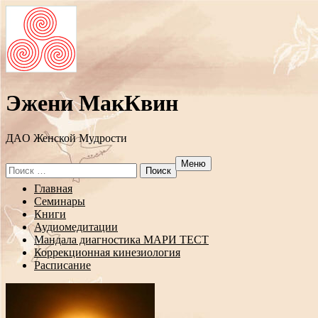
Эжени МакКвин
ДAO Женской Мудрости
Меню
Search
for:
Перейти
Главная
к
Семинары
содержанию
Книги
Аудиомедитации
Мандала диагностика МАРИ ТЕСТ
Коррекционная кинезиология
Расписание