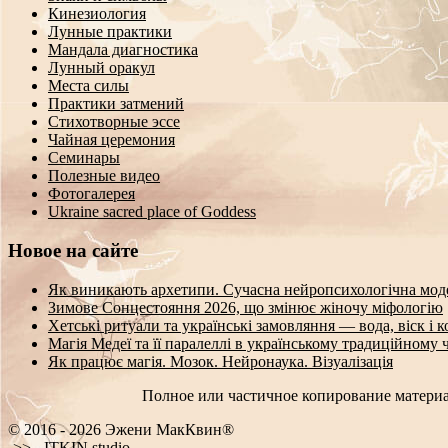
Кинезиология
Лунные практики
Мандала диагностика
Лунный оракул
Места силы
Практики затмений
Стихотворные эссе
Чайная церемония
Семинары
Полезные видео
Фотогалерея
Ukraine sacred place of Goddess
Новое на сайте
Як виникають архетипи. Сучасна нейропсихологічна мод
Зимове Сонцестояння 2026, що змінює жіночу міфологію
Хетські ритуали та українські замовляння — вода, віск і 
Магія Медеї та її паралеллі в українському традиційному 
Як працює магія. Мозок. Нейронаука. Візуалізація
Полное или частичное копирование материа
© 2016 - 2026 Эжени МакКвин®
SEO
-
ITKIN.studio