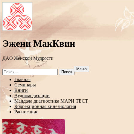
Эжени МакКвин
ДAO Женской Мудрости
Меню
Search
for:
Перейти
Главная
к
Семинары
содержанию
Книги
Аудиомедитации
Мандала диагностика МАРИ ТЕСТ
Коррекционная кинезиология
Расписание