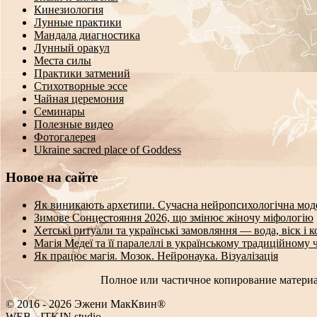
Кинезиология
Лунные практики
Мандала диагностика
Лунный оракул
Места силы
Практики затмений
Стихотворные эссе
Чайная церемония
Семинары
Полезные видео
Фотогалерея
Ukraine sacred place of Goddess
Новое на сайте
Як виникають архетипи. Сучасна нейропсихологічна мод
Зимове Сонцестояння 2026, що змінює жіночу міфологію
Хетські ритуали та українські замовляння — вода, віск і 
Магія Медеї та її паралеллі в українському традиційному 
Як працює магія. Мозок. Нейронаука. Візуалізація
Полное или частичное копирование материа
© 2016 - 2026 Эжени МакКвин®
WEB
-
ITKIN.studio