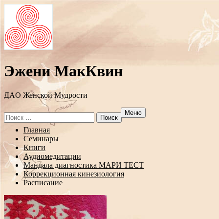
Эжени МакКвин
ДAO Женской Мудрости
Меню
Search
for:
Перейти
Главная
к
Семинары
содержанию
Книги
Аудиомедитации
Мандала диагностика МАРИ ТЕСТ
Коррекционная кинезиология
Расписание