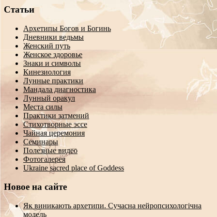
Статьи
Архетипы Богов и Богинь
Дневники ведьмы
Женский путь
Женское здоровье
Знаки и символы
Кинезиология
Лунные практики
Мандала диагностика
Лунный оракул
Места силы
Практики затмений
Стихотворные эссе
Чайная церемония
Семинары
Полезные видео
Фотогалерея
Ukraine sacred place of Goddess
Новое на сайте
Як виникають архетипи. Сучасна нейропсихологічна
модель