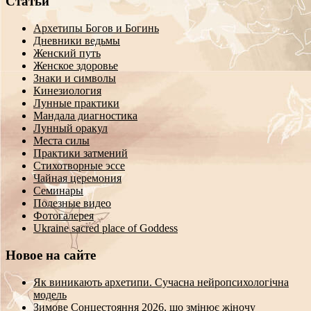
Статьи
Архетипы Богов и Богинь
Дневники ведьмы
Женский путь
Женское здоровье
Знаки и символы
Кинезиология
Лунные практики
Мандала диагностика
Лунный оракул
Места силы
Практики затмений
Стихотворные эссе
Чайная церемония
Семинары
Полезные видео
Фотогалерея
Ukraine sacred place of Goddess
Новое на сайте
Як виникають архетипи. Сучасна нейропсихологічна
модель
Зимове Сонцестояння 2026, що змінює жіночу