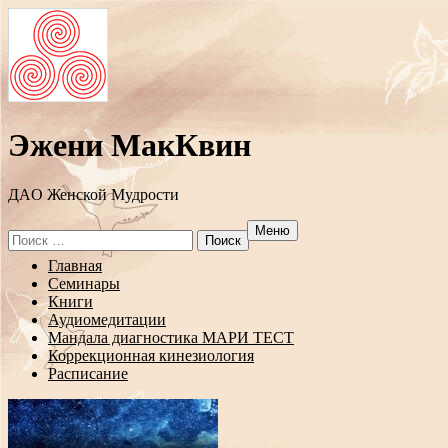
Эжени МакКвин
ДAO Женской Мудрости
Меню
Search
for:
Перейти
Главная
к
Семинары
содержанию
Книги
Аудиомедитации
Мандала диагностика МАРИ ТЕСТ
Коррекционная кинезиология
Расписание