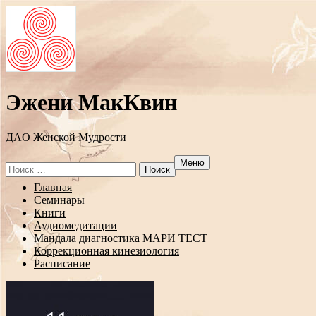
Эжени МакКвин
ДAO Женской Мудрости
Меню
Search
for:
Перейти
Главная
к
Семинары
содержанию
Книги
Аудиомедитации
Мандала диагностика МАРИ ТЕСТ
Коррекционная кинезиология
Расписание