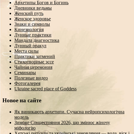
Архетипы Богов и Богинь
Дневники ведьмы
Женский путь
Женское здоровье
Знаки и символы
Кинезиология
Лунные практики
Мандала диагностика
Лунный оракул
Места силы
Практики затмений
Стихотворные эссе
Чайная церемония
Семинары
Полезные видео
Фотогалерея
Ukraine sacred place of Goddess
Новое на сайте
Як виникають архетипи. Сучасна нейропсихологічна
модель
Зимове Сонцестояння 2026, що змінює жіночу
міфологію
Хетські ритуали та українські замовляння — вода, віск і