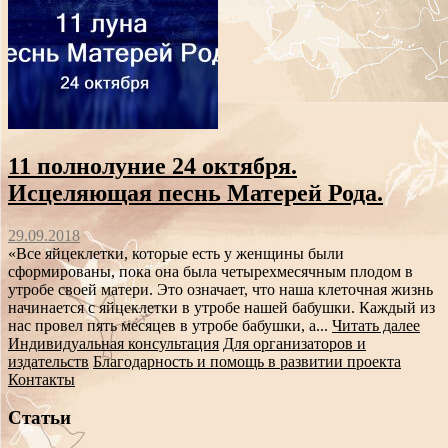
11 полнолуние 24 октября.
Исцеляющая песнь Матерей Рода.
29.09.2018
«Все яйцеклетки, которые есть у женщины были
сформированы, пока она была четырехмесячным плодом в
утробе своей матери. Это означает, что наша клеточная жизнь
начинается с яйцеклетки в утробе нашей бабушки. Каждый из
нас провел пять месяцев в утробе бабушки, а...
Читать далее
Индивидуальная консультация
Для организаторов и
издательств
Благодарность и помощь в развитии проекта
Контакты
Статьи