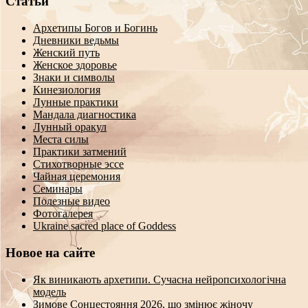
Статьи
Архетипы Богов и Богинь
Дневники ведьмы
Женский путь
Женское здоровье
Знаки и символы
Кинезиология
Лунные практики
Мандала диагностика
Лунный оракул
Места силы
Практики затмений
Стихотворные эссе
Чайная церемония
Семинары
Полезные видео
Фотогалерея
Ukraine sacred place of Goddess
Новое на сайте
Як виникають архетипи. Сучасна нейропсихологічна
модель
Зимове Сонцестояння 2026, що змінює жіночу