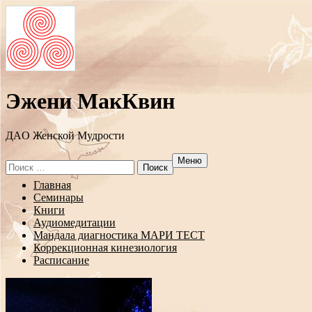
Эжени МакКвин
ДAO Женской Мудрости
Меню
Search
for:
Перейти
Главная
к
Семинары
содержанию
Книги
Аудиомедитации
Мандала диагностика МАРИ ТЕСТ
Коррекционная кинезиология
Расписание