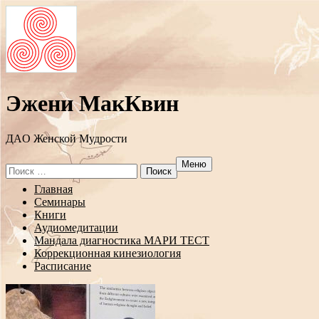
Эжени МакКвин
ДAO Женской Мудрости
Меню
Search
for:
Перейти
Главная
к
Семинары
содержанию
Книги
Аудиомедитации
Мандала диагностика МАРИ ТЕСТ
Коррекционная кинезиология
Расписание