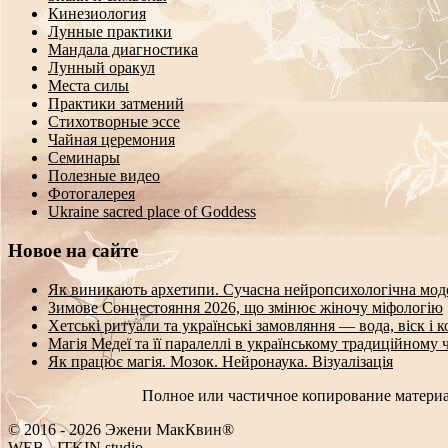
Кинезиология
Лунные практики
Мандала диагностика
Лунный оракул
Места силы
Практики затмений
Стихотворные эссе
Чайная церемония
Семинары
Полезные видео
Фотогалерея
Ukraine sacred place of Goddess
Новое на сайте
Як виникають архетипи. Сучасна нейропсихологічна мод
Зимове Сонцестояння 2026, що змінює жіночу міфологію
Хетські ритуали та українські замовляння — вода, віск і 
Магія Медеї та її паралеллі в українському традиційному 
Як працює магія. Мозок. Нейронаука. Візуалізація
Полное или частичное копирование материа
© 2016 - 2026 Эжени МакКвин®
WEB
-
ITKIN.studio