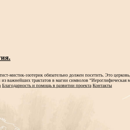
гия.
ист-мистик-эзотерик обязательно должен посетить. Это церковь,
из важнейших трактатов в магии символов “Иероглифическая мо
в
Благодарность и помощь в развитии проекта
Контакты